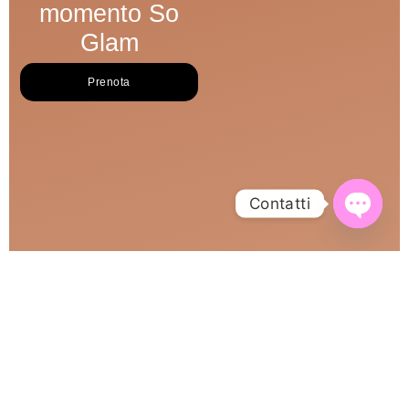
momento So
Glam
Prenota
Contatti
Open Cha